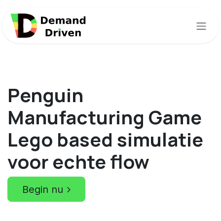
Overslaan naar inhoud
Penguin
Manufacturing Game
Lego based simulatie
voor echte flow
Begin nu