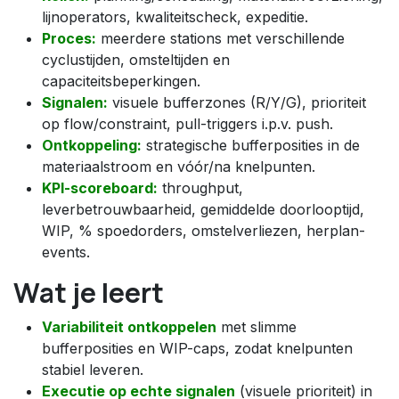
lijnoperators, kwaliteitscheck, expeditie.
Proces:
meerdere stations met verschillende
cyclustijden, omsteltijden en
capaciteitsbeperkingen.
Signalen:
visuele bufferzones (R/Y/G), prioriteit
op flow/constraint, pull-triggers i.p.v. push.
Ontkoppeling:
strategische bufferposities in de
materiaalstroom en vóór/na knelpunten.
KPI-scoreboard:
throughput,
leverbetrouwbaarheid, gemiddelde doorlooptijd,
WIP, % spoedorders, omstelverliezen, herplan-
events.
Wat je leert
Variabiliteit ontkoppelen
met slimme
bufferposities en WIP-caps, zodat knelpunten
stabiel leveren.
Executie op echte signalen
(visuele prioriteit) in