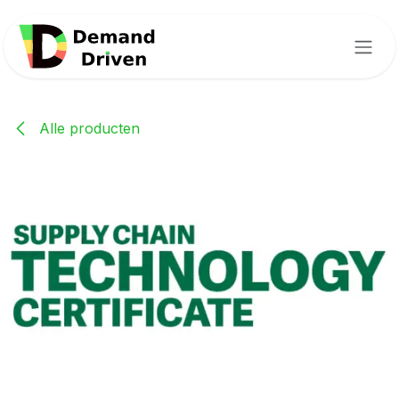
Overslaan naar inhoud
Alle producten