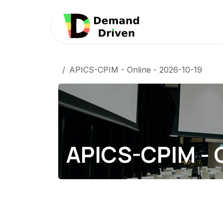
Overslaan naar inhoud
Startpagina
APICS-CPIM - Online - 2026-10-19
APICS-CPIM - O