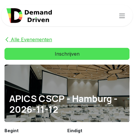
Overslaan naar inhoud
Alle Evenementen
Inschrijven
APICS CSCP - Hamburg -
2026-11-12
Begint
Eindigt